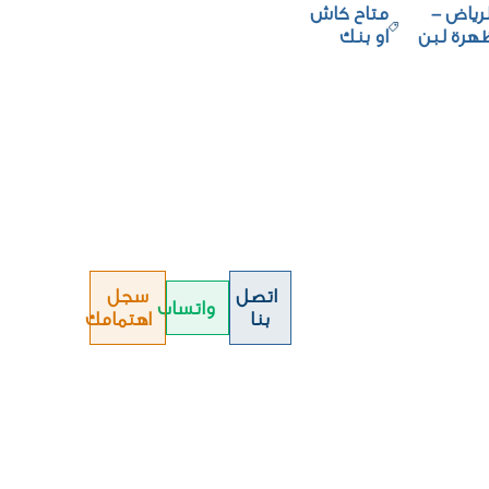
لرياض -
متاح كاش
هرة لبن
او بنك
اتصل
سجل
واتساب
بنا
اهتمامك