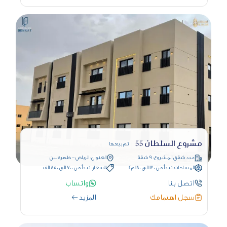
مشروع السلطان 55
تم بيعها
عدد شقق المشروع: 9 شقة
العنوان: الرياض - ظهرة لبن
المساحات: تبدأ من 130 الى 180 م2
الاسعار: تبدأ من 700 الى 850 الف
اتصل بنا
واتساب
سجل اهتمامك
المزيد