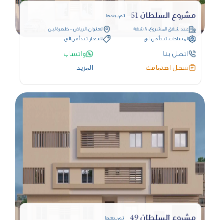
مشروع السلطان 51
تم بيعها
عدد شقق المشروع: 8 شقة
العنوان: الرياض - ظهرة لبن
المساحات: تبدأ من الى
الاسعار: تبدأ من الى
اتصل بنا
واتساب
سجل اهتمامك
المزيد
مشروع السلطان 49
تم بيعها