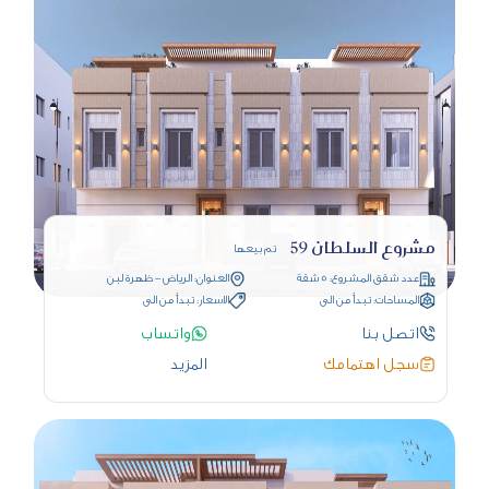
مشروع السلطان 59
تم بيعها
عدد شقق المشروع: 5 شقة
العنوان: الرياض - ظهرة لبن
المساحات: تبدأ من الى
الاسعار: تبدأ من الى
اتصل بنا
واتساب
سجل اهتمامك
المزيد