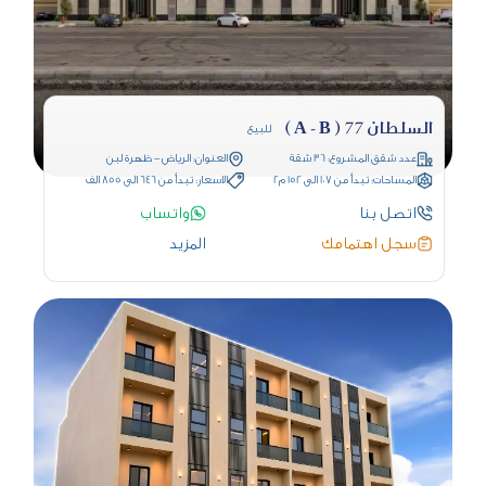
السلطان 77 ( A - B )
للبيع
عدد شقق المشروع: 36 شقة
العنوان: الرياض - ظهرة لبن
المساحات: تبدأ من 107 الى 152 م2
الاسعار: تبدأ من 646 الى 855 الف
اتصل بنا
واتساب
سجل اهتمامك
المزيد