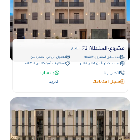
مشروع-السلطان 72
للبيع
عدد شقق المشروع: 13 شقة
العنوان: الرياض - ظهرة لبن
المساحات: تبدأ من 104 الى 155 م
الاسعار: تبدأ من 630 الى 765 الف
اتصل بنا
واتساب
سجل اهتمامك
المزيد