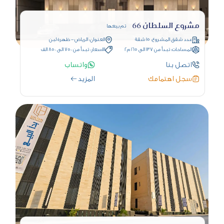
مشروع السلطان 66
تم بيعها
عدد شقق المشروع: 15 شقة
العنوان: الرياض - ظهرة لبن
المساحات: تبدأ من 137 الى 165 م2
الاسعار: تبدأ من 750 الى 850 الف
اتصل بنا
واتساب
سجل اهتمامك
المزيد