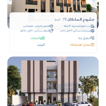
مشروع السلطان 71
للبيع
عدد شقق المشروع: 13 شقة
العنوان: الرياض - ظهرة لبن
المساحات: تبدأ من 103 الى 155 م
الاسعار: تبدأ من 700 الى 850 الف
اتصل بنا
واتساب
سجل اهتمامك
المزيد