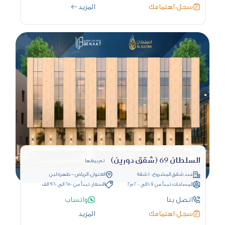
سجل اهتمامك
المزيد
السلطان 69 (شقق دورين)
تم بيعها
عدد شقق المشروع: 10 شقة
العنوان: الرياض - ظهرة لبن
المساحات: تبدأ من 107 الى 200 م2
الاسعار: تبدأ من 650 الى 960 الف
اتصل بنا
واتساب
سجل اهتمامك
المزيد