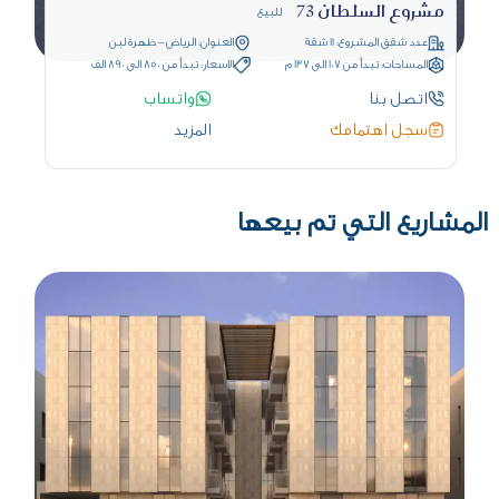
مشروع السلطان 73
للبيع
عدد شقق المشروع: 11 شقة
العنوان: الرياض - ظهرة لبن
المساحات: تبدأ من 107 الى 137 م
الاسعار: تبدأ من 850 الى 890 الف
اتصل بنا
واتساب
سجل اهتمامك
المزيد
المشاريع التي تم بيعها