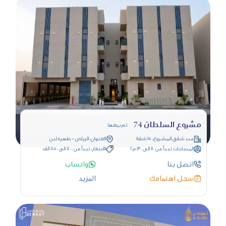
مشروع السلطان 74
تم بيعها
عدد شقق المشروع: 15 شقة
العنوان: الرياض - ظهرة لبن
المساحات: تبدأ من 110 الى 130 م2
الاسعار: تبدأ من 700 الى 850 الف
اتصل بنا
واتساب
سجل اهتمامك
المزيد