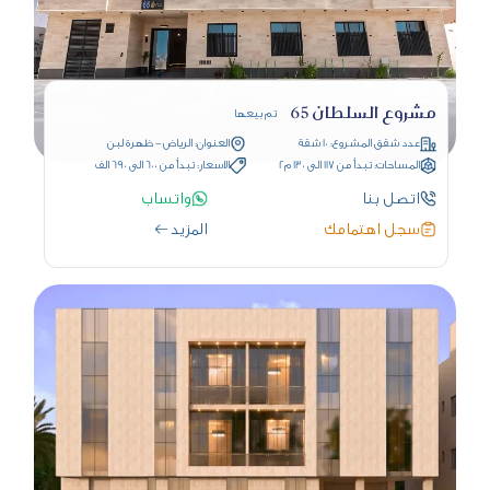
مشروع السلطان 65
تم بيعها
عدد شقق المشروع: 10 شقة
العنوان: الرياض - ظهرة لبن
المساحات: تبدأ من 117 الى 130 م2
الاسعار: تبدأ من 600 الى 690 الف
اتصل بنا
واتساب
سجل اهتمامك
المزيد