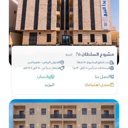
مشروع السلطان 76
للبيع
عدد شقق المشروع: 18 شقة
العنوان: الرياض - ظهرة لبن
المساحات: تبدأ من 105 الى 130 م2
الاسعار: تبدأ من 650 الى 848 الف
اتصل بنا
واتساب
سجل اهتمامك
المزيد