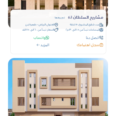
مشاريع السلطان 63
تم بيعها
عدد شقق المشروع: 15 شقة
العنوان: الرياض - ظهرة لبن
المساحات: تبدأ من 105 الى 130 م2
الاسعار: تبدأ من 600 الى 750 الف
اتصل بنا
واتساب
سجل اهتمامك
المزيد