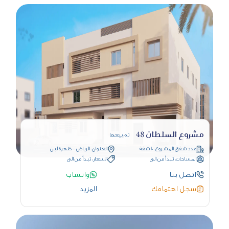
مشروع السلطان 48
تم بيعها
عدد شقق المشروع: 10 شقة
العنوان: الرياض - ظهرة لبن
المساحات: تبدأ من الى
الاسعار: تبدأ من الى
اتصل بنا
واتساب
سجل اهتمامك
المزيد