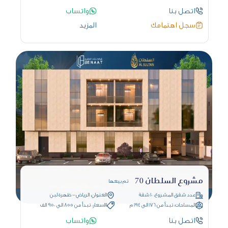
اتصل بنا
واتساب
سجل اهتمامك
المزيد
مشروع السلطان 70
تم بيعها
عدد شقق المشروع: 10 شقة
العنوان: الرياض - ظهرة لبن
المساحات: تبدأ من 176 الى 194 م
الاسعار: تبدأ من 855 الى 950 الف
اتصل بنا
واتساب