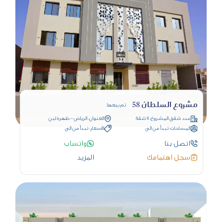
مشروع السلطان 58
تم بيعها
عدد شقق المشروع: 11 شقة
العنوان: الرياض - ظهرة لبن
المساحات: تبدأ من الى
الاسعار: تبدأ من الى
اتصل بنا
واتساب
سجل اهتمامك
المزيد