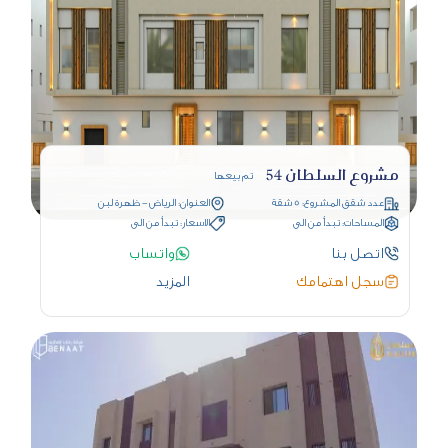
مشروع السلطان 54
تم بيعها
عدد شقق المشروع: 5 شقة
العنوان: الرياض - ظهرة لبن
المساحات: تبدأ من الى
الاسعار: تبدأ من الى
اتصل بنا
واتساب
سجل اهتمامك
المزيد