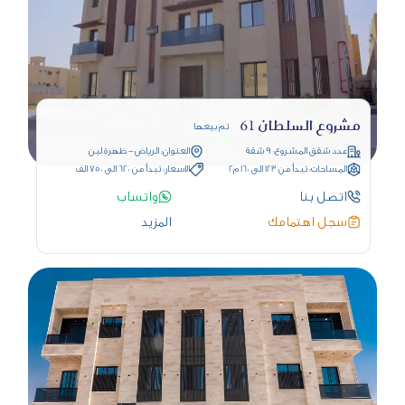
مشروع السلطان 61
تم بيعها
عدد شقق المشروع: 9 شقة
العنوان: الرياض - ظهرة لبن
المساحات: تبدأ من 123 الى 160 م2
الاسعار: تبدأ من 620 الى 750 الف
اتصل بنا
واتساب
سجل اهتمامك
المزيد