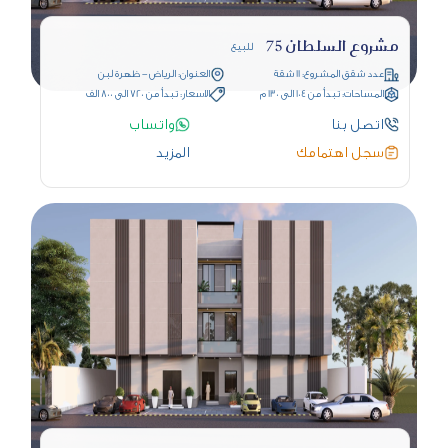
مشروع السلطان 75
للبيع
عدد شقق المشروع: 11 شقة
العنوان: الرياض - ظهرة لبن
المساحات: تبدأ من 104 الى 130 م
الاسعار: تبدأ من 720 الى 800 الف
اتصل بنا
واتساب
سجل اهتمامك
المزيد