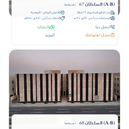
(A-B) السلطان 67
تم بيعها
عدد شقق المشروع: 24 شقة
العنوان: الرياض - المهدية
المساحات: تبدأ من 120 الى 125 م
الاسعار: تبدأ من 820 الى 850 الف
اتصل بنا
واتساب
سجل اهتمامك
المزيد
(A-B) السلطان 68
تم بيعها