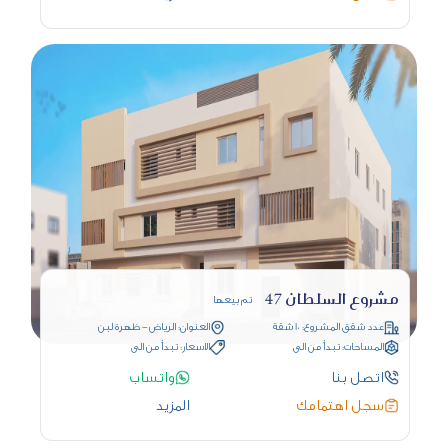
مشروع السلطان 47
تم بيعها
عدد شقق المشروع: 10 شقة
العنوان: الرياض - ظهرة لبن
المساحات: تبدأ من الى
الاسعار: تبدأ من الى
اتصل بنا
واتساب
سجل اهتمامك
المزيد